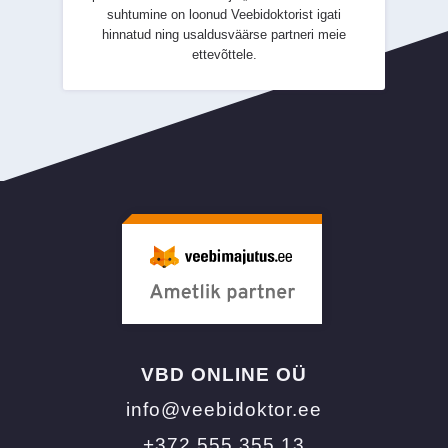
suhtumine on loonud Veebidoktorist igati
hinnatud ning usaldusväärse partneri meie
ettevõttele.
VBD ONLINE OÜ
info@veebidoktor.ee
+372 555 355 13