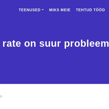
TEENUSED
MIKS MEIE
TEHTUD TÖÖD
 rate on suur problee
n?