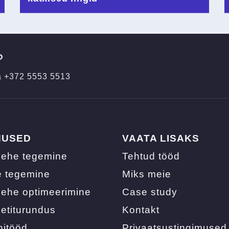
?
a
+372 5553 5513
NUSED
VAATA LISAKS
lehe tegemine
Tehtud tööd
e tegemine
Miks meie
ehe optimeerimine
Case study
netiturundus
Kontakt
nitööd
Privaatsustingimused