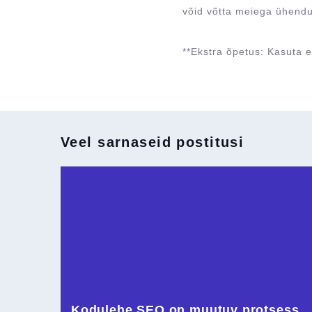
võid võtta meiega ühendus
**Ekstra õpetus: Kasuta er
Veel sarnaseid postitusi
Kodulehe SEO on muutuv protsess