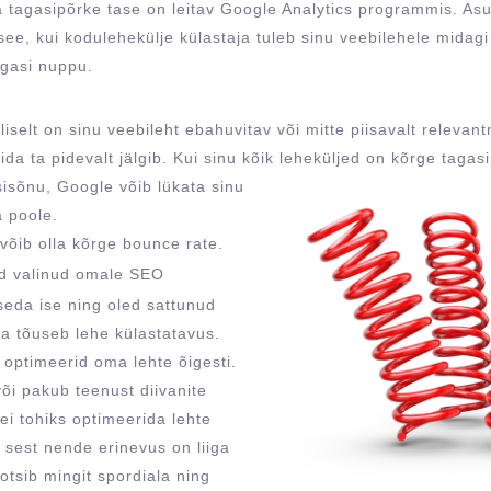
a tagasipõrke tase on leitav Google Analytics programmis. As
see, kui kodulehekülje külastaja tuleb sinu veebilehele midag
agasi nuppu.
iselt on sinu veebileht ebahuvitav või mitte piisavalt relevan
da ta pidevalt jälgib. Kui sinu kõik leheküljed on kõrge taga
isisõnu, Google võib
lükata sinu
a poole.
võib olla kõrge bounce rate.
ed valinud omale SEO
seda ise ning oled sattunud
sa tõuseb lehe külastatavus.
t optimeerid oma lehte õigesti.
või pakub teenust diivanite
 ei tohiks optimeerida lehte
 sest nende erinevus on liiga
otsib mingit spordiala ning