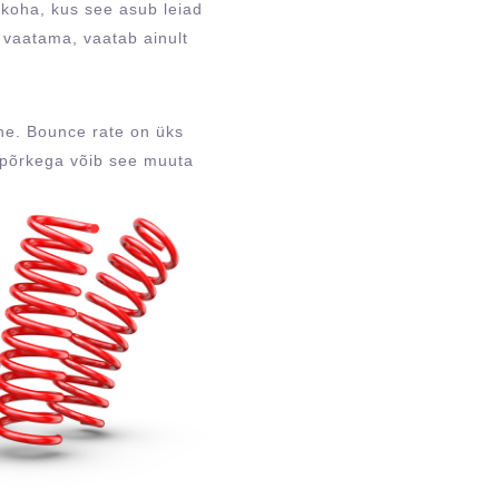
ukoha, kus see asub leiad
i vaatama, vaatab ainult
tne. Bounce rate on üks
sipõrkega võib see muuta