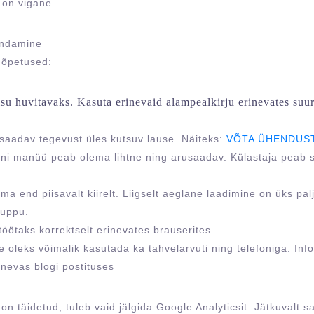
 on vigane.
andamine
 õpetused:
su huvitavaks. Kasuta erinevaid alampealkirju erinevates suur
usaadav tegevust üles kutsuv lause. Näiteks:
VÕTA ÜHENDUST
ni manüü peab olema lihtne ning arusaadav. Külastaja peab 
a end piisavalt kiirelt. Liigselt aeglane laadimine on üks pal
nuppu.
töötaks korrektselt erinevates brauserites
e oleks võimalik kasutada ka tahvelarvuti ning telefoniga. Inf
lnevas blogi postituses
 on täidetud, tuleb vaid jälgida Google Analyticsit. Jätkuvalt