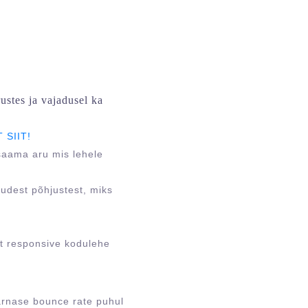
ustes ja vajadusel ka
 SIIT!
saama aru mis lehele
judest põhjustest, miks
ot responsive kodulehe
 sarnase bounce rate puhul