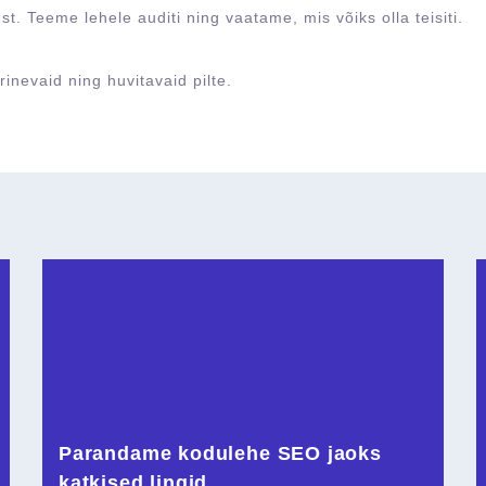
t. Teeme lehele auditi ning vaatame, mis võiks olla teisiti.
inevaid ning huvitavaid pilte.
Parandame kodulehe SEO jaoks
katkised lingid