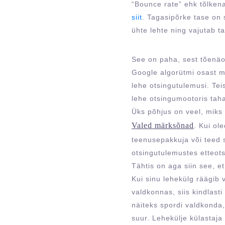
“Bounce rate” ehk tõlken
siit
. Tagasipõrke tase on 
ühte lehte ning vajutab t
See on paha, sest tõenäol
Google algorütmi osast mi
lehe otsingutulemusi. Te
lehe otsingumootoris tah
Üks põhjus on veel, miks 
Valed märksõnad
. Kui ol
teenusepakkuja või teed 
otsingutulemustes etteot
Tähtis on aga siin see, e
Kui sinu lehekülg räägib 
valdkonnas, siis kindlasti
näiteks spordi valdkonda,
suur. Lehekülje külastaja 