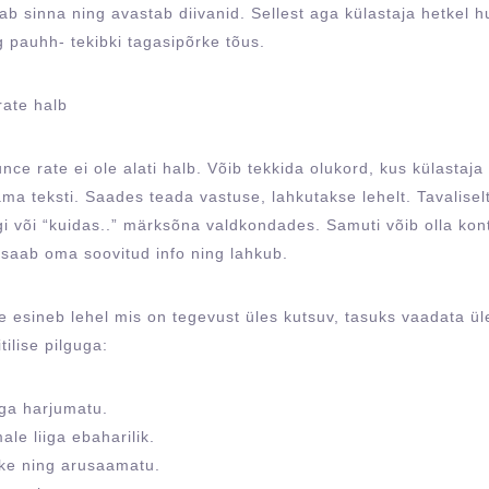
ab sinna ning avastab diivanid. Sellest aga külastaja hetkel hu
 pauhh- tekibki tagasipõrke tõus.
rate halb
ce rate ei ole alati halb. Võib tekkida olukord, kus külastaja 
ama teksti. Saades teada vastuse, lahkutakse lehelt. Tavaliselt
i või “kuidas..” märksõna valdkondades. Samuti võib olla kont
 saab oma soovitud info ning lahkub.
 esineb lehel mis on tegevust üles kutsuv, tasuks vaadata üle
tilise pilguga:
iga harjumatu.
ale liiga ebaharilik.
ske ning arusaamatu.