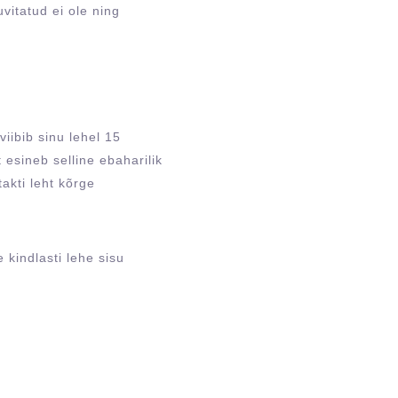
vitatud ei ole ning
viibib sinu lehel 15
 esineb selline ebaharilik
akti leht kõrge
 kindlasti lehe sisu