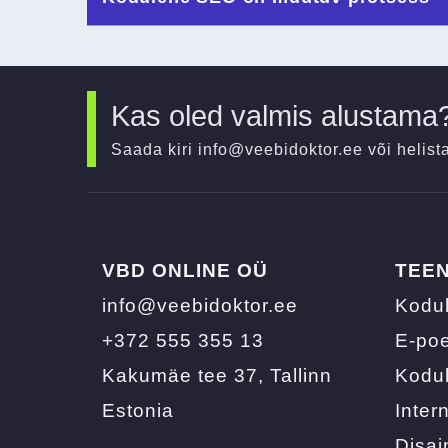
Kas oled valmis alustama
Saada kiri
info@veebidoktor.ee
või helist
VBD ONLINE OÜ
TEE
info@veebidoktor.ee
Kodu
+372 555 355 13
E-po
Kakumäe tee 37, Tallinn
Kodul
Estonia
Inter
Disai