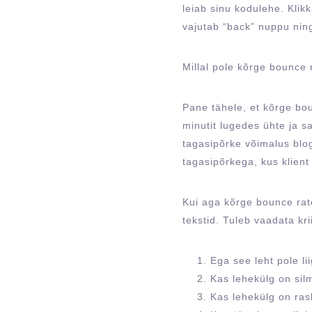
leiab sinu kodulehe. Klikk
vajutab “back” nuppu ning
Millal pole kõrge bounce 
Pane tähele, et kõrge boun
minutit lugedes ühte ja s
tagasipõrke võimalus blog
tagasipõrkega, kus klient
Kui aga kõrge bounce rate
tekstid. Tuleb vaadata krii
Ega see leht pole li
Kas lehekülg on silm
Kas lehekülg on ra