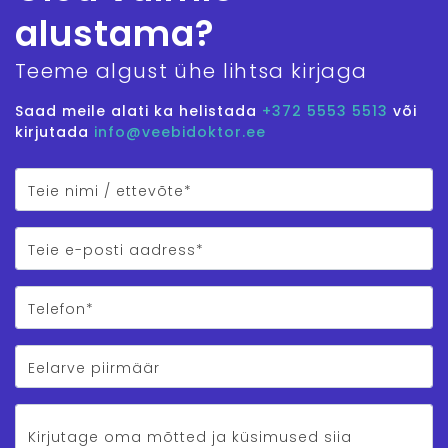
alustama?
Teeme algust ühe lihtsa kirjaga
Saad meile alati ka helistada
+372 5553 5513
või
kirjutada
info@veebidoktor.ee