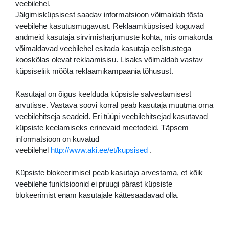
veebilehel.
Jälgimisküpsisest saadav informatsioon võimaldab tõsta
veebilehe kasutusmugavust. Reklaamküpsised koguvad
andmeid kasutaja sirvimisharjumuste kohta, mis omakorda
võimaldavad veebilehel esitada kasutaja eelistustega
kooskõlas olevat reklaamisisu. Lisaks võimaldab vastav
küpsiseliik mõõta reklaamikampaania tõhusust.
Kasutajal on õigus keelduda küpsiste salvestamisest
arvutisse. Vastava soovi korral peab kasutaja muutma oma
veebilehitseja seadeid. Eri tüüpi veebilehitsejad kasutavad
küpsiste keelamiseks erinevaid meetodeid. Täpsem
informatsioon on kuvatud
veebilehel
http://www.aki.ee/et/kupsised
.
Küpsiste blokeerimisel peab kasutaja arvestama, et kõik
veebilehe funktsioonid ei pruugi pärast küpsiste
blokeerimist enam kasutajale kättesaadavad olla.