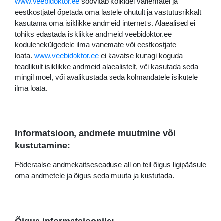
www.veebidoktor.ee
soovitab kőikidel vanematel ja
eestkostjatel őpetada oma lastele ohutult ja vastutusrikkalt
kasutama oma isiklikke andmeid internetis. Alaealised ei
tohiks edastada isiklikke andmeid veebidoktor.ee
kodulehekülgedele ilma vanemate vői eestkostjate
loata.
www.veebidoktor.ee
ei kavatse kunagi koguda
teadlikult isiklikke andmeid alaealistelt, vői kasutada seda
mingil moel, vői avalikustada seda kolmandatele isikutele
ilma loata.
Informatsioon, andmete muutmine või
kustutamine:
Föderaalse andmekaitseseaduse all on teil õigus ligipääsule
oma andmetele ja õigus seda muuta ja kustutada.
Õigus informatsioonile: