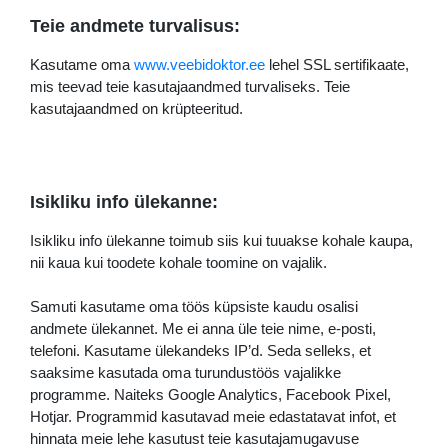
Teie andmete turvalisus:
Kasutame oma
www.veebidoktor.ee
lehel SSL sertifikaate,
mis teevad teie kasutajaandmed turvaliseks. Teie
kasutajaandmed on krüpteeritud.
Isikliku info ülekanne:
Isikliku info ülekanne toimub siis kui tuuakse kohale kaupa,
nii kaua kui toodete kohale toomine on vajalik.
Samuti kasutame oma töös küpsiste kaudu osalisi
andmete ülekannet. Me ei anna üle teie nime, e-posti,
telefoni. Kasutame ülekandeks IP’d. Seda selleks, et
saaksime kasutada oma turundustöös vajalikke
programme. Naiteks Google Analytics, Facebook Pixel,
Hotjar. Programmid kasutavad meie edastatavat infot, et
hinnata meie lehe kasutust teie kasutajamugavuse