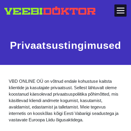
Privaatsustingimused
VBD ONLINE OÜ on võtnud endale kohustuse kaitsta
klientide ja kasutajate privaatsust. Sellest lähtuvalt oleme
koostanud käesolevad privaatsuspoliitika põhimõtted, mis
käsitlevad kliendi andmete kogumist, kasutamist,
avaldamist, edastamist ja talletamist. Meie tegevus
internetis on kooskõlas kõigi Eesti Vabariigi seadustega ja
vastavate Euroopa Liidu õigusaktidega.