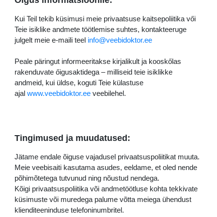
Kui Teil tekib küsimusi meie privaatsuse kaitsepoliitika vői
Teie isiklike andmete töötlemise suhtes, kontakteeruge
julgelt meie e-maili teel
info@veebidoktor.ee
Peale päringut informeeritakse kirjalikult ja kooskőlas
rakenduvate őigusaktidega – milliseid teie isiklikke
andmeid, kui üldse, koguti Teie külastuse
ajal
www.veebidoktor.ee
veebilehel.
Tingimused ja muudatused:
Jätame endale õiguse vajadusel privaatsuspoliitikat muuta.
Meie veebisaiti kasutama asudes, eeldame, et oled nende
põhimõtetega tutvunud ning nõustud nendega.
Kõigi privaatsuspoliitika või andmetöötluse kohta tekkivate
küsimuste või muredega palume võtta meiega ühendust
klienditeeninduse telefoninumbritel.