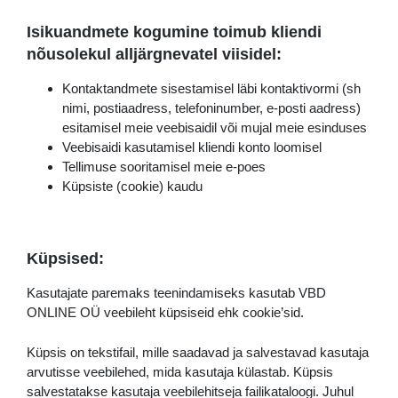
Isikuandmete kogumine toimub kliendi
nõusolekul alljärgnevatel viisidel:
Kontaktandmete sisestamisel läbi kontaktivormi (sh
nimi, postiaadress, telefoninumber, e-posti aadress)
esitamisel meie veebisaidil või mujal meie esinduses
Veebisaidi kasutamisel kliendi konto loomisel
Tellimuse sooritamisel meie e-poes
Küpsiste (cookie) kaudu
Küpsised:
Kasutajate paremaks teenindamiseks kasutab VBD
ONLINE OÜ veebileht küpsiseid ehk cookie’sid.
Küpsis on tekstifail, mille saadavad ja salvestavad kasutaja
arvutisse veebilehed, mida kasutaja külastab. Küpsis
salvestatakse kasutaja veebilehitseja failikataloogi. Juhul