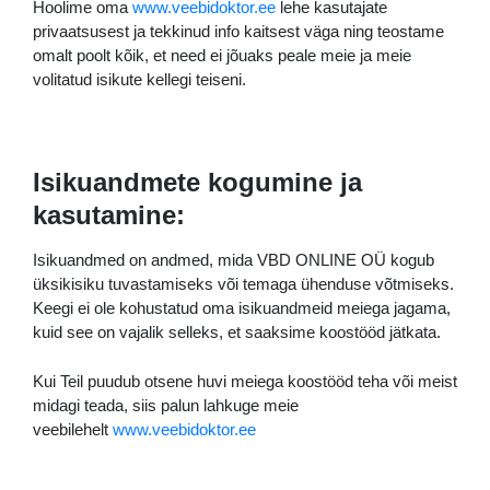
Hoolime oma
www.veebidoktor.ee
lehe kasutajate
privaatsusest ja tekkinud info kaitsest väga ning teostame
omalt poolt kõik, et need ei jõuaks peale meie ja meie
volitatud isikute kellegi teiseni.
Isikuandmete kogumine ja
kasutamine:
Isikuandmed on andmed, mida VBD ONLINE OÜ kogub
üksikisiku tuvastamiseks või temaga ühenduse võtmiseks.
Keegi ei ole kohustatud oma isikuandmeid meiega jagama,
kuid see on vajalik selleks, et saaksime koostööd jätkata.
Kui Teil puudub otsene huvi meiega koostööd teha või meist
midagi teada, siis palun lahkuge meie
veebilehelt
www.veebidoktor.ee