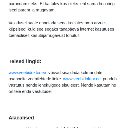
parandamiseks. Et ka tulevikus oleks leht sama hea ning
isegi parem ja mugavam.
Vajadusel saate ennetada seda keelates oma arvutis
küpsised, kuid see segaks tänapäeva internet kasutuses
tõenäoliselt kasutajamugavust tohutult.
Teised lingid:
www.veebidoktor.ee
võivad sisaldada kolmandate
osapoolte veebilehtede linke.
www.veebidoktor.ee
puudub
vastutus nende lehekülgede sisu eest. Nende kasutamine
on teie enda vastutusel.
Alaealised