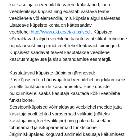
kui kasutaja on veebilehte varem külastanud, loeb
veebilehitseja küpsist ning edastab vastava teabe
veebilehele või elemendile, mis küpsise algul salvestas.
Lisateave küpsiste kohta on kättesaadav
veebilehel
http://www.aki.ee/et/kupsised
. Küpsised
võimaldavad jälgida veebilehe kasutusstatistikat, rubriikide
populaarsust ning muid veebilehel tehtavaid toiminguid.
Küpsisest saadavat teavet kasutatakse veebilehe
kasutusmugavuse ja sisu parandamise eesmärgil.
Kasutatavad küpsiste tüübid on järgnevad:
Püsiküpsised on hädavajalikud veebilehel ringi liikumiseks
ja selle funktsioonide kasutamiseks. Püsiküpsiste
puudumisel ei saaks kasutaja kasutada kõiki veebilehe
funktsioone.
Sessiooniküpsised võimaldavad veebilehel meelde jätta
kasutaja poolt tehtud varasemaid valikuid (näiteks
kasutajanimi, keelevalik jne) ning pakkuda seeläbi
tõhusamaid ja isikupärasemaid funktsioone.
Jälgimisküpsised koguvad andmeid kasutaja käitumisest