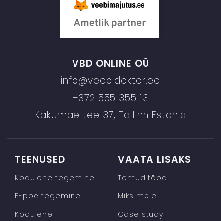
VBD ONLINE OÜ
info@veebidoktor.ee
+372 555 355 13
Kakumäe tee 37, Tallinn Estonia
TEENUSED
VAATA LISAKS
Kodulehe tegemine
Tehtud tööd
E-poe tegemine
Miks meie
Kodulehe
Case study