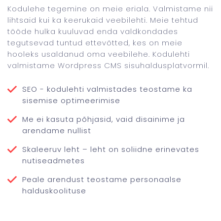
Kodulehe tegemine on meie eriala. Valmistame nii
lihtsaid kui ka keerukaid veebilehti. Meie tehtud
tööde hulka kuuluvad enda valdkondades
tegutsevad tuntud ettevõtted, kes on meie
hooleks usaldanud oma veebilehe. Kodulehti
valmistame Wordpress CMS sisuhaldusplatvormil.
SEO - kodulehti valmistades teostame ka
sisemise optimeerimise
Me ei kasuta põhjasid, vaid disainime ja
arendame nullist
Skaleeruv leht – leht on soliidne erinevates
nutiseadmetes
Peale arendust teostame personaalse
halduskoolituse