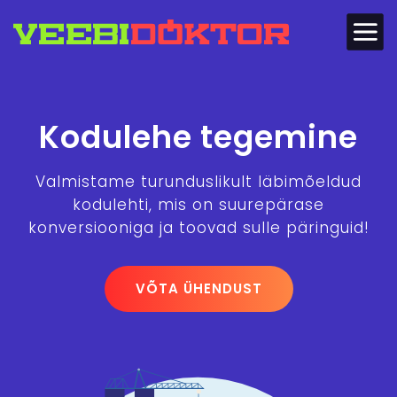
Kodulehe tegemine
Valmistame turunduslikult läbimõeldud
kodulehti, mis on suurepärase
konversiooniga ja toovad sulle päringuid!
VÕTA ÜHENDUST