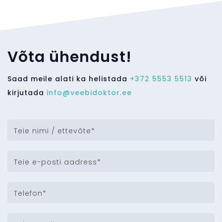
Võta ühendust!
Saad meile alati ka helistada
+372 5553 5513
või
kirjutada
info@veebidoktor.ee