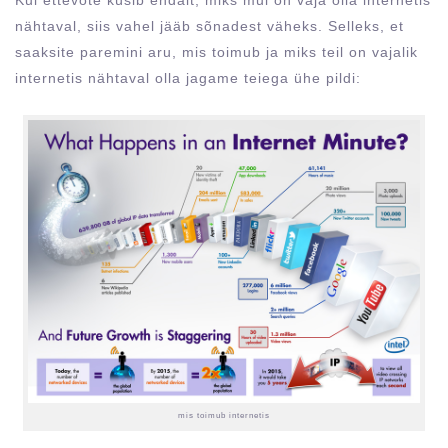
Kui ettevõte küsib endalt, miks mul on vaja olla internetis
nähtaval, siis vahel jääb sõnadest väheks. Selleks, et
saaksite paremini aru, mis toimub ja miks teil on vajalik
internetis nähtaval olla jagame teiega ühe pildi:
mis toimub internetis