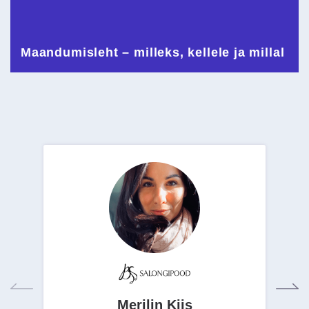
Maandumisleht – milleks, kellele ja millal
Merilin Kiis