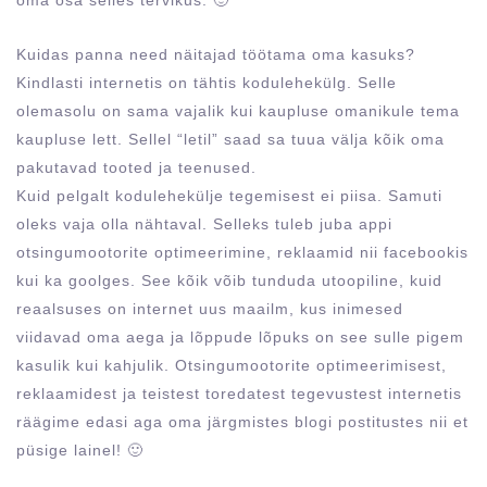
Kuidas panna need näitajad töötama oma kasuks?
Kindlasti internetis on tähtis kodulehekülg. Selle
olemasolu on sama vajalik kui kaupluse omanikule tema
kaupluse lett. Sellel “letil” saad sa tuua välja kõik oma
pakutavad tooted ja teenused.
Kuid pelgalt kodulehekülje tegemisest ei piisa. Samuti
oleks vaja olla nähtaval. Selleks tuleb juba appi
otsingumootorite optimeerimine, reklaamid nii facebookis
kui ka goolges. See kõik võib tunduda utoopiline, kuid
reaalsuses on internet uus maailm, kus inimesed
viidavad oma aega ja lõppude lõpuks on see sulle pigem
kasulik kui kahjulik. Otsingumootorite optimeerimisest,
reklaamidest ja teistest toredatest tegevustest internetis
räägime edasi aga oma järgmistes blogi postitustes nii et
püsige lainel! 🙂