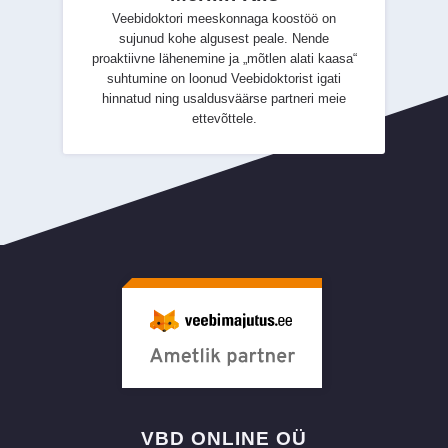
Veebidoktori meeskonnaga koostöö on
sujunud kohe algusest peale. Nende
proaktiivne lähenemine ja „mõtlen alati kaasa“
suhtumine on loonud Veebidoktorist igati
hinnatud ning usaldusväärse partneri meie
ettevõttele.
VBD ONLINE OÜ