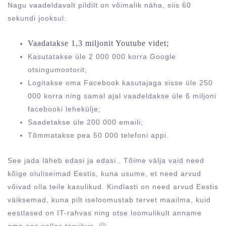
Nagu vaadeldavalt pildilt on võimalik näha, siis 60
sekundi jooksul:
Vaadatakse 1,3 miljonit Youtube videt;
Kasutatakse üle 2 000 000 korra Google
otsingumootorit;
Logitakse oma Facebook kasutajaga sisse üle 250
000 korra ning samal ajal vaadeldakse üle 6 miljoni
facebooki lehekülje;
Saadetakse üle 200 000 emaili;
Tõmmatakse pea 50 000 telefoni appi.
See jada läheb edasi ja edasi.. Tõime välja vaid need
kõige oluliseimad Eestis, kuna usume, et need arvud
võivad olla teile kasulikud. Kindlasti on need arvud Eestis
väiksemad, kuna pilt iseloomustab tervet maailma, kuid
eestlased on IT-rahvas ning otse loomulikult anname
oma osa selles tervikus. 🙂