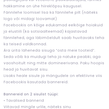
hakkamine on ühe hiireklõpsu kaugusel.
Fännilehe loomisel lisa ka fännilehe pilt (näiteks
logo või midagi loovamat)
Facebookis on kõige edukamad eelkõige hoiakuid
ja elustiili (ka sotsiaalteemad) kajastavad
fännilehed, aga läbimõeldult saab huvitavaks teha
ka teised valdkonnad.
Ära ürita läheneda sisuga “osta meie tooteid”.
Seda võib ka muidugi teha ja natuke peabki, aga
vaoshoitult ning mitte domineerivana. Paku hoopis
head ja huvitavat sisu.
Lisaks heale sisule ja mängudele on efektiivne viis
Facebookis kasutada bannereid.
Bannereid on 2 sisulist tüüpi:
• Tavalised bannerid
Viitavad mingile urlile, näiteks sinu