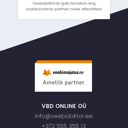
Veebidoktorist igati hinnatud ning
usaldusväärse partneri meie ettevõttele.
VBD ONLINE OÜ
info@veebidoktor.ee
+372 555 355 13