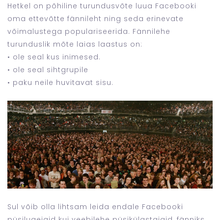
Hetkel on põhiline turundusvõte luua Facebooki
oma ettevõtte fännileht ning seda erinevate
võimalustega populariseerida. Fännilehe
turunduslik mõte laias laastus on:
• ole seal kus inimesed.
• ole seal sihtgrupile
• paku neile huvitavat sisu.
Sul võib olla lihtsam leida endale Facebooki
püsilugejaid kui veebilehe püsikülastajaid, fänniks