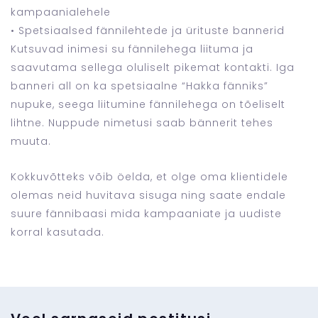
kampaanialehele
• Spetsiaalsed fännilehtede ja ürituste bannerid
Kutsuvad inimesi su fännilehega liituma ja
saavutama sellega oluliselt pikemat kontakti. Iga
banneri all on ka spetsiaalne “Hakka fänniks”
nupuke, seega liitumine fännilehega on tõeliselt
lihtne. Nuppude nimetusi saab bännerit tehes
muuta.
Kokkuvõtteks võib öelda, et olge oma klientidele
olemas neid huvitava sisuga ning saate endale
suure fännibaasi mida kampaaniate ja uudiste
korral kasutada.