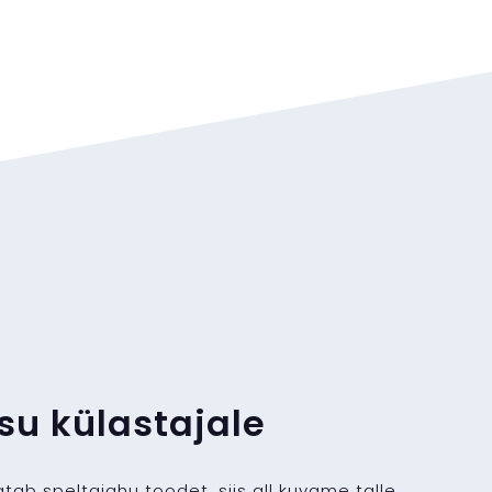
su külastajale
tab speltajahu toodet, siis all kuvame talle