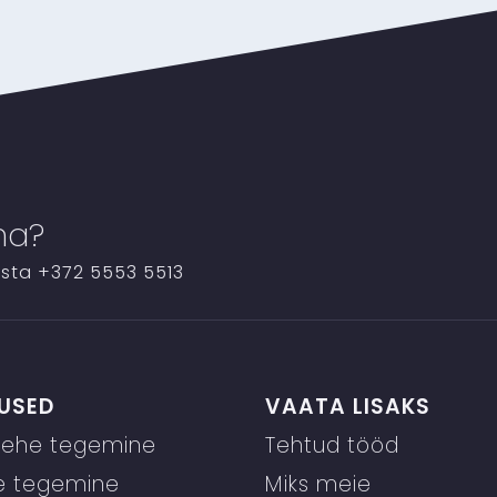
ma?
ista
+372 5553 5513
USED
VAATA LISAKS
lehe tegemine
Tehtud tööd
e tegemine
Miks meie