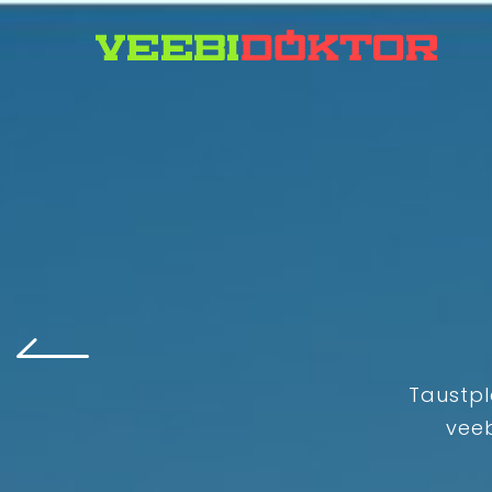
Taustpl
veeb