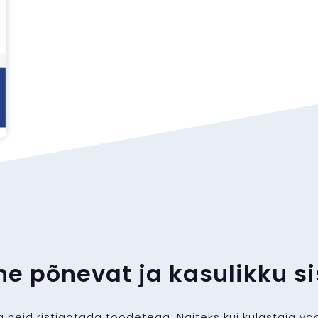
he põnevat ja kasulikku si
 neid ristjaotada toodetega. Näiteks kui külastaja vaa