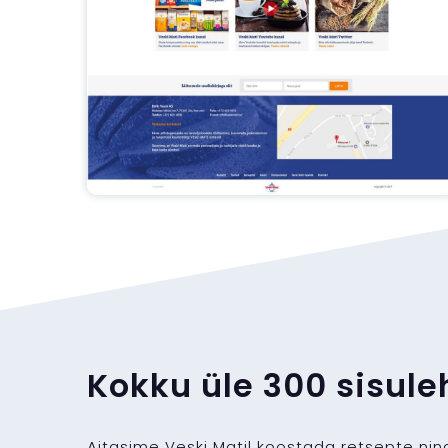
Kokku üle 300 sisule
Aitasime Veski Matil koostada retsepte ning