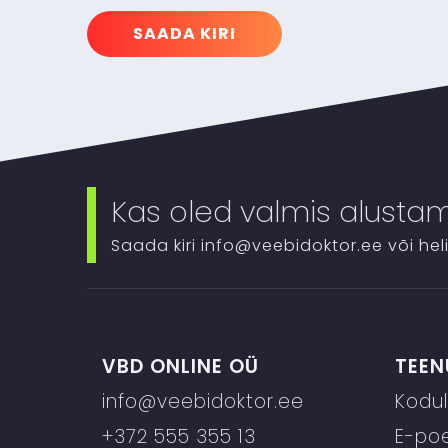
SAADA KIRI
Kas oled valmis alusta
Saada kiri
info@veebidoktor.ee
või hel
VBD ONLINE OÜ
TEEN
info@veebidoktor.ee
Kodu
+372 555 355 13
E-po