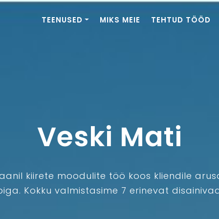
TEENUSED
MIKS MEIE
TEHTUD TÖÖD
Veski Mati
aanil kiirete moodulite töö koos kliendile ar
iga. Kokku valmistasime 7 erinevat disainiva