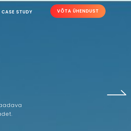
VÕTA ÜHENDUST
CASE STUDY
usaadava
adet.